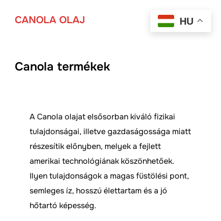
Skip
Search
CANOLA OLAJ
to
HU
TOGGLE
for:
content
Canola termékek
A Canola olajat elsősorban kiváló fizikai
tulajdonságai, illetve gazdaságossága miatt
részesítik előnyben, melyek a fejlett
amerikai technológiának köszönhetőek.
Ilyen tulajdonságok a magas füstölési pont,
semleges íz, hosszú élettartam és a jó
hőtartó képesség.